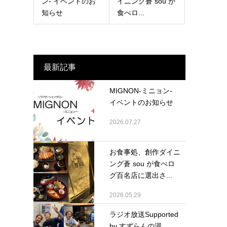
ン- イベントのお
イニング蒼 sou が
知らせ
食べロ...
最新記事
MIGNON-ミニョン-
イベントのお知らせ
2026.07.27
お食事処、創作ダイニ
ング蒼 sou が食べロ
グ百名店に選出さ...
2026.05.29
ラジオ放送Supported
by すずらんの湯