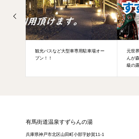
ou が
観光バスなど大型車専用駐車場オー
元世界
した
プン！！
んが
級の露
有馬街道温泉すずらんの湯
兵庫県神戸市北区山田町小部字妙賀11-1