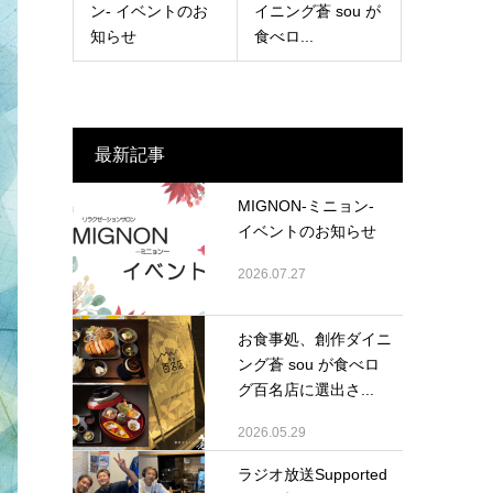
ン- イベントのお
イニング蒼 sou が
知らせ
食べロ...
最新記事
MIGNON-ミニョン-
イベントのお知らせ
2026.07.27
お食事処、創作ダイニ
ング蒼 sou が食べロ
グ百名店に選出さ...
2026.05.29
ラジオ放送Supported