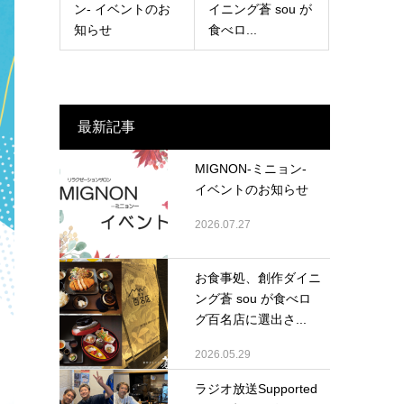
ン- イベントのお
イニング蒼 sou が
知らせ
食べロ...
最新記事
MIGNON-ミニョン-
イベントのお知らせ
2026.07.27
お食事処、創作ダイニ
ング蒼 sou が食べロ
グ百名店に選出さ...
2026.05.29
ラジオ放送Supported