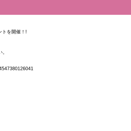
ントを開催！!
い。
4704547380126041