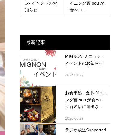
ン- イベントのお
イニング蒼 sou が
知らせ
食べロ...
最新記事
MIGNON-ミニョン-
イベントのお知らせ
2026.07.27
お食事処、創作ダイニ
ング蒼 sou が食べロ
グ百名店に選出さ...
2026.05.29
ラジオ放送Supported