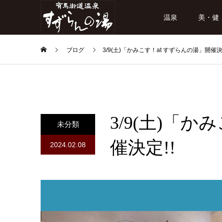
温泉
美・健
ブログ
3/9(土)「かみこす！at すずらんの湯」開催決
3/9(土)「
未分類
催決定!!
2024.02.08