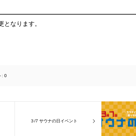
更となります。
ト:
0
３/7 サウナの日イベント