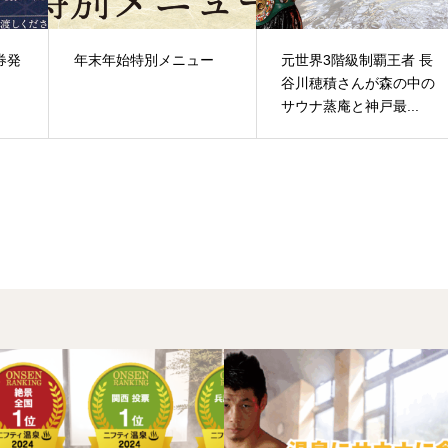
券発
年末年始特別メニュー
元世界3階級制覇王者 長
谷川穂積さんが森の中の
サウナ蒸庵と神戸最...